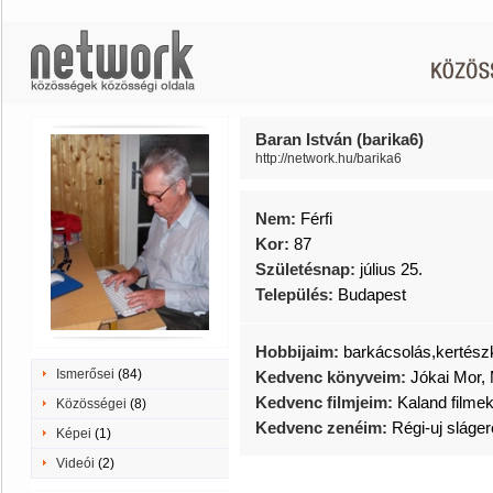
Baran István (barika6)
http://network.hu/barika6
Nem:
Férfi
Kor:
87
Születésnap:
július 25.
Település:
Budapest
Hobbijaim:
barkácsolás,kertész
Ismerősei
(84)
Kedvenc könyveim:
Jókai Mor,
Kedvenc filmjeim:
Kaland filme
Közösségei
(8)
Kedvenc zenéim:
Régi-uj sláge
Képei
(1)
Videói
(2)