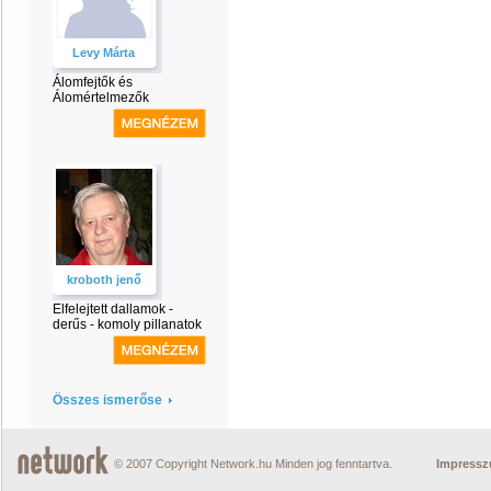
Levy Márta
Álomfejtők és
Álomértelmezők
kroboth jenő
Elfelejtett dallamok -
derűs - komoly pillanatok
Összes ismerőse
© 2007 Copyright Network.hu Minden jog fenntartva.
Impress