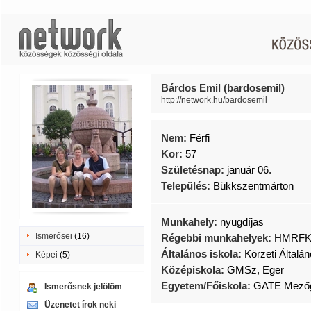
Bárdos Emil (bardosemil)
http://network.hu/bardosemil
Nem:
Férfi
Kor:
57
Születésnap:
január 06.
Település:
Bükkszentmárton
Munkahely:
nyugdíjas
Ismerősei
(16)
Régebbi munkahelyek:
HMRFK 
Általános iskola:
Körzeti Általán
Képei
(5)
Középiskola:
GMSz, Eger
Egyetem/Főiskola:
GATE Mezőg
Ismerősnek jelölöm
Üzenetet írok neki