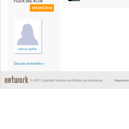
FŐZŐCSKE KLUB
vincze gréta
Összes ismerőse
© 2007 Copyright Network.hu Minden jog fenntartva.
Impress