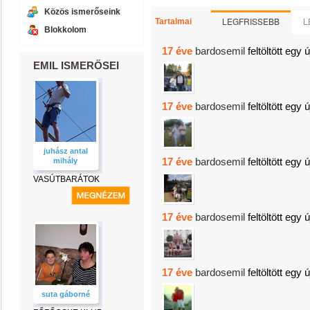
Közös ismerőseink
LEGFRISSEBB
L
Tartalmai
Blokkolom
17 éve
bardosemil
feltöltött egy 
EMIL ISMERŐSEI
17 éve
bardosemil
feltöltött egy 
juhász antal
17 éve
bardosemil
feltöltött egy 
mihály
VASÚTBARÁTOK
17 éve
bardosemil
feltöltött egy 
17 éve
bardosemil
feltöltött egy 
suta gáborné