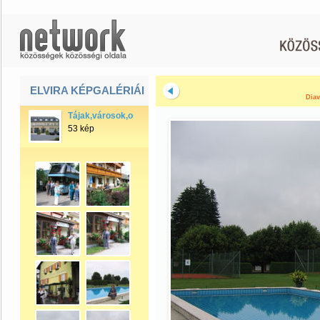
ELVIRA KÉPGALÉRIÁI
Diav
Tájak,városok,országok
53 kép