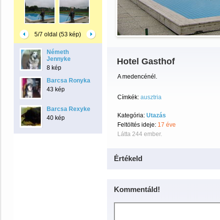
5/7 oldal (53 kép)
Németh
Jennyke
Hotel Gasthof
8 kép
A medencénél.
Barcsa Ronyka
43 kép
Címkék:
ausztria
Barcsa Rexyke
Kategória:
Utazás
40 kép
Feltöltés ideje:
17 éve
Látta 244 ember.
Értékeld
Kommentáld!