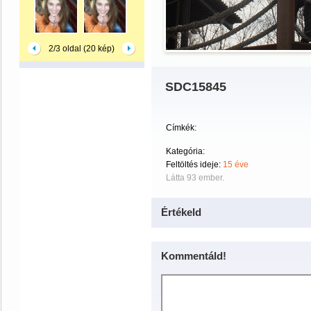
2/3 oldal (20 kép)
SDC15845
Címkék:
Kategória:
Feltöltés ideje:
15 éve
Látta 93 ember.
Értékeld
Kommentáld!