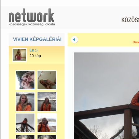
VIVIEN KÉPGALÉRIÁI
Diav
Én :)
20 kép