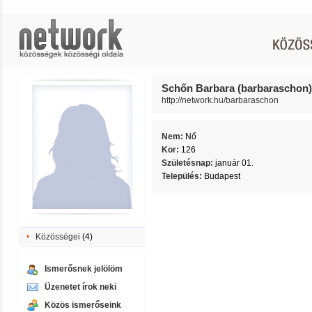
Schőn Barbara (barbaraschon)
http://network.hu/barbaraschon
Nem:
Nő
Kor:
126
Születésnap:
január 01.
Település:
Budapest
Közösségei
(4)
Ismerősnek jelölöm
Üzenetet írok neki
Közös ismerőseink