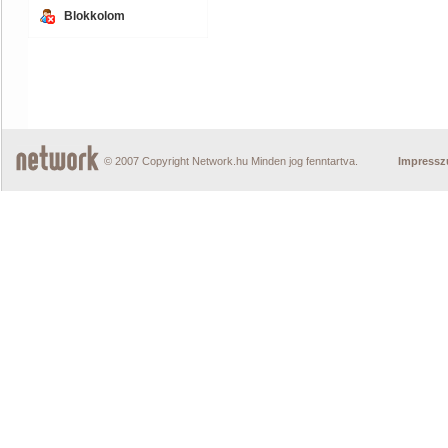
Blokkolom
© 2007 Copyright Network.hu Minden jog fenntartva.
Impress