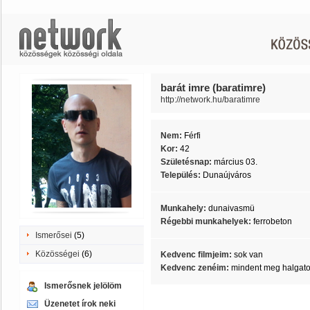
barát imre (baratimre)
http://network.hu/baratimre
Nem:
Férfi
Kor:
42
Születésnap:
március 03.
Település:
Dunaújváros
Munkahely:
dunaivasmü
Régebbi munkahelyek:
ferrobeton
Ismerősei
(5)
Közösségei
(6)
Kedvenc filmjeim:
sok van
Kedvenc zenéim:
mindent meg halgat
Ismerősnek jelölöm
Üzenetet írok neki