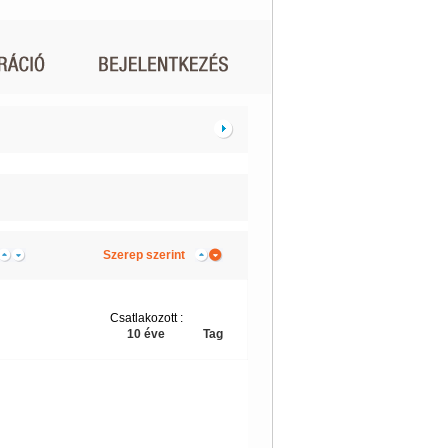
Szerep szerint
Csatlakozott :
10 éve
Tag