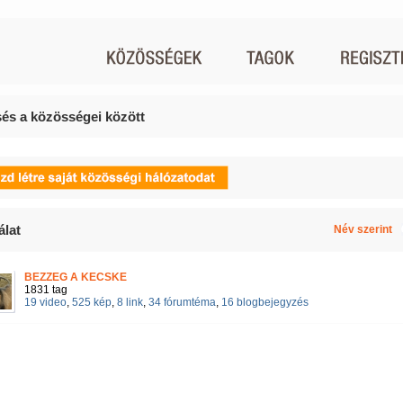
és a közösségei között
álat
Név szerint
BEZZEG A KECSKE
1831 tag
19 video
,
525 kép
,
8 link
,
34 fórumtéma
,
16 blogbejegyzés