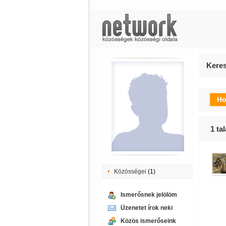
Keres
1
tal
Közösségei
(1)
Ismerősnek jelölöm
Üzenetet írok neki
Közös ismerőseink