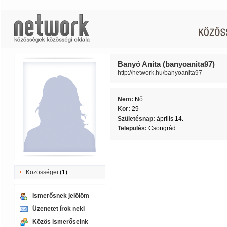
Banyó Anita (banyoanita97)
http://network.hu/banyoanita97
Nem:
Nő
Kor:
29
Születésnap:
április 14.
Település:
Csongrád
Közösségei
(1)
Ismerősnek jelölöm
Üzenetet írok neki
Közös ismerőseink