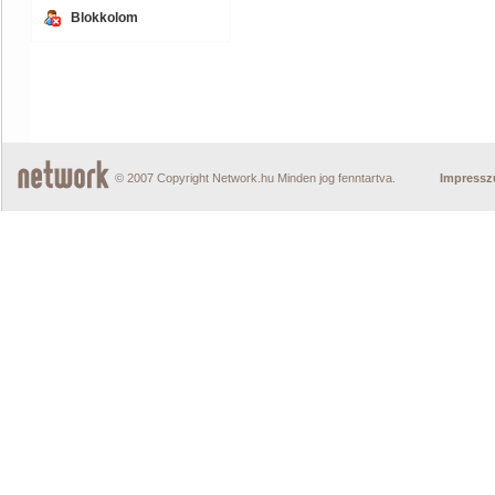
Blokkolom
© 2007 Copyright Network.hu Minden jog fenntartva.
Impress