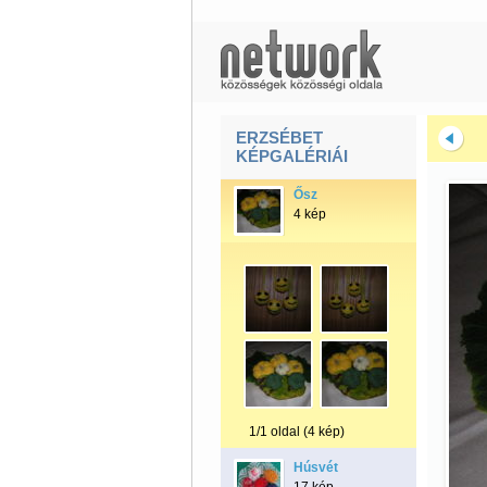
ERZSÉBET
KÉPGALÉRIÁI
Ősz
4 kép
1/1 oldal (4 kép)
Húsvét