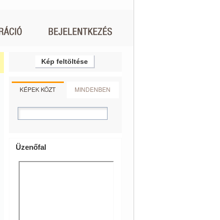
Kép feltöltése
KÉPEK KÖZT
MINDENBEN
Üzenőfal