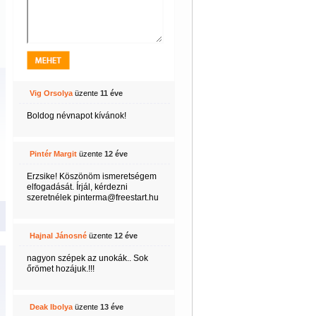
Vig Orsolya
üzente
11 éve
Boldog névnapot kívánok!
Pintér Margit
üzente
12 éve
Erzsike! Köszönöm ismeretségem
elfogadását. Írjál, kérdezni
szeretnélek pinterma@freestart.hu
Hajnal Jánosné
üzente
12 éve
nagyon szépek az unokák.. Sok
őrömet hozájuk.!!!
Deak Ibolya
üzente
13 éve