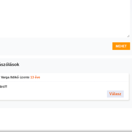
szólások
Varga Ildikó
üzente
13 éve
tes!!!
Válasz