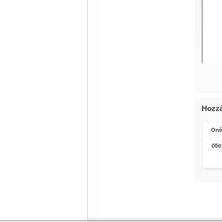
Hozzá
Oné 
ötle