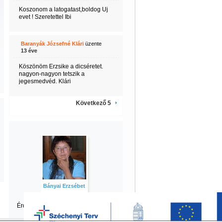
Koszonom a latogatast,boldog Uj
evet ! Szeretettel Ibi
Baranyák Józsefné Klári
üzente
13 éve
Köszönöm Erzsike a dicséretet.
nagyon-nagyon tetszik a
jegesmedvéd. Klári
Következő 5
Bányai Erzsébet
Érdekel Erzsébet
többi tartalma is?