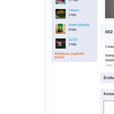
17 kép
vegyes
2 kép
kötött állatkák
8 kép
002
ÚJ ÉV
2 kép
Címké
Böngéssz a galériák
Kateg
között!
Feltöl
Látta 
Érték
Komm