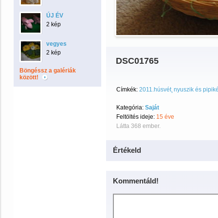
ÚJ ÉV
2 kép
vegyes
2 kép
DSC01765
Böngéssz a galériák
között!
Címkék:
2011.húsvét
nyuszik és pipik
Kategória:
Saját
Feltöltés ideje:
15 éve
Látta 368 ember.
Értékeld
Kommentáld!