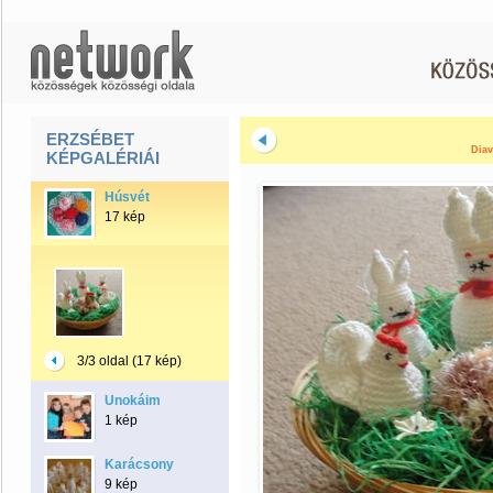
ERZSÉBET
Diav
KÉPGALÉRIÁI
Húsvét
17 kép
3/3 oldal (17 kép)
Unokáim
1 kép
Karácsony
9 kép