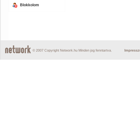
Blokkolom
© 2007 Copyright Network.hu Minden jog fenntartva.
Impress