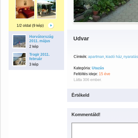
1/2 oldal (9 kép)
Horvátország
Udvar
2011. május
2 kép
Trogir 2011.
Címkék:
apartman
kiadó ház
nyaralás
február
3 kép
Kategória:
Utazás
Feltöltés ideje:
15 éve
Látta 306 ember.
Értékeld
Kommentáld!