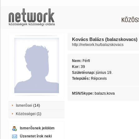
Kovács Balázs (balazskovacs)
http://network.hu/balazskovacs
Nem:
Férfi
Kor:
39
Születésnap:
június 19.
Település:
Répcevis
MSN/Skype:
balazs.kova
Ismerősei
(14)
Közösségei
(1)
Ismerősnek jelölöm
Üzenetet írok neki