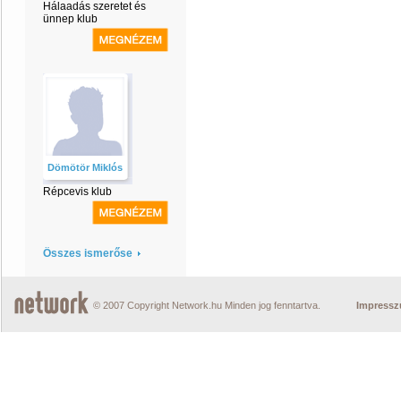
Hálaadás szeretet és
ünnep klub
Dömötör Miklós
Répcevis klub
Összes ismerőse
© 2007 Copyright Network.hu Minden jog fenntartva.
Impress