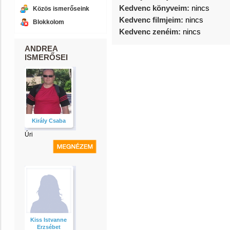
Kedvenc könyveim:
nincs
Közös ismerőseink
Kedvenc filmjeim:
nincs
Blokkolom
Kedvenc zenéim:
nincs
ANDREA
ISMERŐSEI
Király Csaba
Úri
Kiss Istvanne
Erzsébet