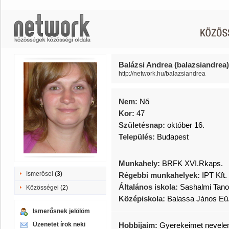
Balázsi Andrea (balazsiandrea)
http://network.hu/balazsiandrea
Nem:
Nő
Kor:
47
Születésnap:
október 16.
Település:
Budapest
Munkahely:
BRFK XVI.Rkaps.
Ismerősei
(3)
Régebbi munkahelyek:
IPT Kft.
Általános iskola:
Sashalmi Tanod
Közösségei
(2)
Középiskola:
Balassa János Eü
Ismerősnek jelölöm
Üzenetet írok neki
Hobbijaim:
Gyerekeimet nevele