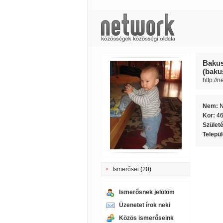
Bakus
(baku
http://
Nem:
Kor:
4
Szület
Telepü
Ismerősei
(20)
Ismerősnek jelölöm
Üzenetet írok neki
Közös ismerőseink