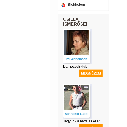
Blokkolom
CSILLA
ISMERŐSEI
Pál Annamária
Darnózseli klub
Schreiner Lajos
Tegyünk a hátfájás ellen