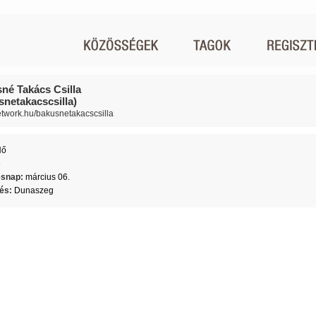
né Takács Csilla
snetakacscsilla)
network.hu/bakusnetakacscsilla
Nő
6
ésnap:
március 06.
lés:
Dunaszeg