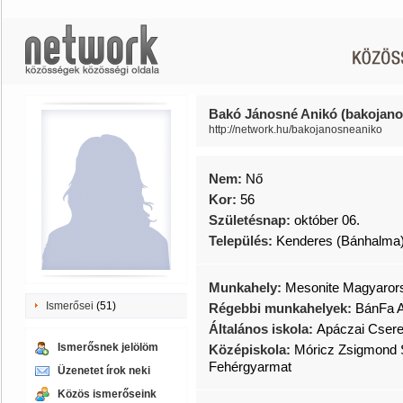
Bakó Jánosné Anikó (bakojano
http://network.hu/bakojanosneaniko
Nem:
Nő
Kor:
56
Születésnap:
október 06.
Település:
Kenderes (Bánhalma
Munkahely:
Mesonite Magyarors
Ismerősei
(51)
Régebbi munkahelyek:
BánFa 
Általános iskola:
Apáczai Csere
Ismerősnek jelölöm
Középiskola:
Móricz Zsigmond 
Fehérgyarmat
Üzenetet írok neki
Közös ismerőseink