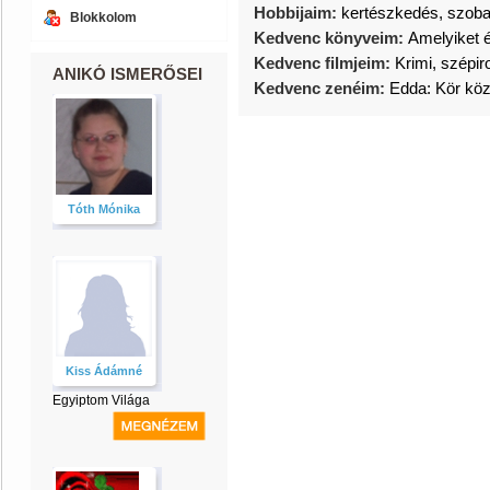
Hobbijaim:
kertészkedés, szoba
Blokkolom
Kedvenc könyveim:
Amelyiket 
Kedvenc filmjeim:
Krimi, szépi
ANIKÓ ISMERŐSEI
Kedvenc zenéim:
Edda: Kör köz
Tóth Mónika
Kiss Ádámné
Egyiptom Világa