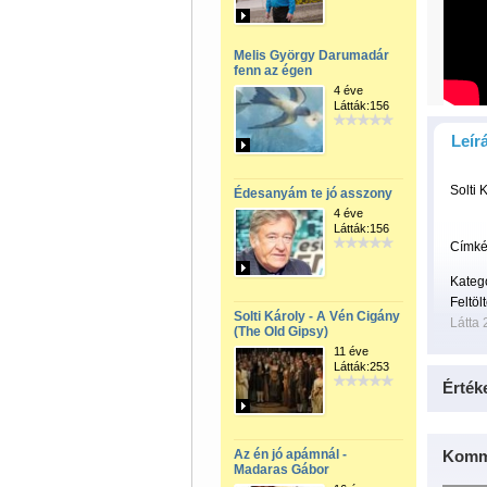
Melis György Darumadár
fenn az égen
4 éve
Látták:156
Leír
Solti 
Édesanyám te jó asszony
4 éve
Látták:156
Címké
Kateg
Feltöl
Solti Károly - A Vén Cigány
Látta 
(The Old Gipsy)
11 éve
Látták:253
Érték
Az én jó apámnál -
Komm
Madaras Gábor