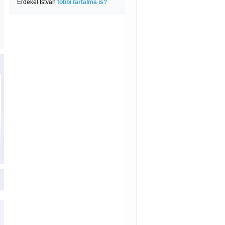
Érdekel István
többi tartalma is?