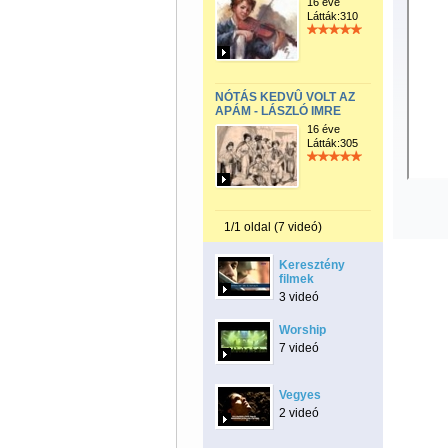
16 éve
Látták:310
NÓTÁS KEDVÛ VOLT AZ
APÁM - LÁSZLÓ IMRE
16 éve
Látták:305
1/1 oldal (7 videó)
Keresztény
filmek
3 videó
Worship
7 videó
Vegyes
2 videó