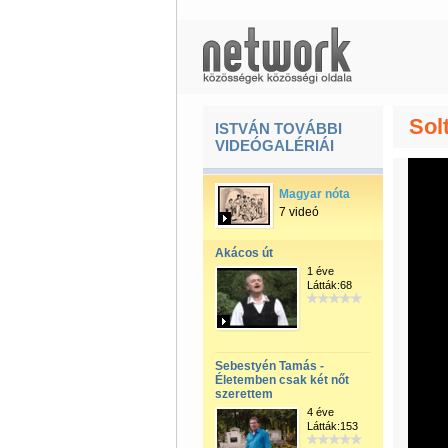
Sol
ISTVÁN TOVÁBBI
VIDEÓGALÉRIÁI
Magyar nóta
7 videó
Akácos út
1 éve
Látták:68
Sebestyén Tamás -
Életemben csak két nőt
szerettem
4 éve
Látták:153