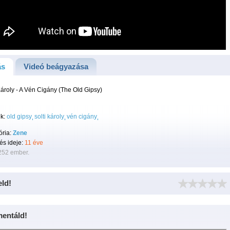
ás
Videó beágyazása
Károly - A Vén Cigány (The Old Gipsy)
k:
old gipsy
solti károly
vén cigány
ória:
Zene
tés ideje:
11 éve
252 ember.
eld!
entáld!