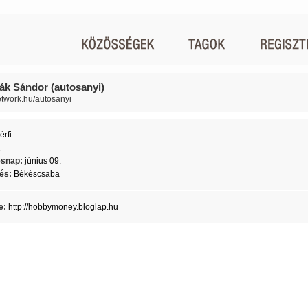
ák Sándor (autosanyi)
network.hu/autosanyi
érfi
1
ésnap:
június 09.
lés:
Békéscsaba
e:
http://hobbymoney.bloglap.hu