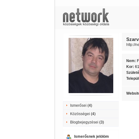
Szarv
http://
Nem:
F
Kor:
6
Szület
Telepü
Websit
Ismerősei
(4)
Közösségei
(4)
Blogbejegyzései
(3)
Ismerősnek jelölöm