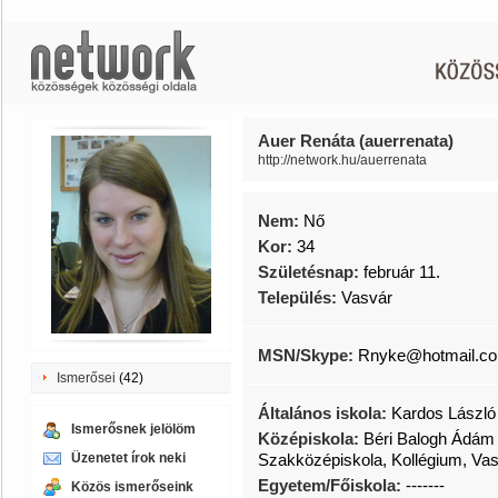
Auer Renáta (auerrenata)
http://network.hu/auerrenata
Nem:
Nő
Kor:
34
Születésnap:
február 11.
Település:
Vasvár
MSN/Skype:
Rnyke@hotmail.com
Ismerősei
(42)
Általános iskola:
Kardos László 
Ismerősnek jelölöm
Középiskola:
Béri Balogh Ádám
Üzenetet írok neki
Szakközépiskola, Kollégium, Va
Egyetem/Főiskola:
-------
Közös ismerőseink