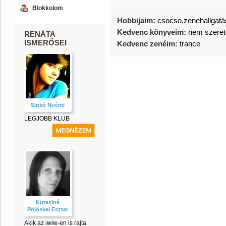
Blokkolom
Hobbijaim:
csocso,zenehallgatás
Kedvenc könyveim:
nem szeret
RENÁTA
ISMERŐSEI
Kedvenc zenéim:
trance
Sinkó Noémi
LEGJOBB KLUB
Kutasiné
Pölöskei Eszter
Akik az iwiw-en is rajta