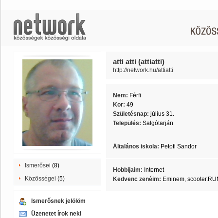
atti atti (attiatti)
http://network.hu/attiatti
Nem:
Férfi
Kor:
49
Születésnap:
július 31.
Település:
Salgótarján
Általános iskola:
Petofi Sandor
Ismerősei
(8)
Hobbijaim:
Internet
Közösségei
(5)
Kedvenc zenéim:
Eminem, scooter.R
Ismerősnek jelölöm
Üzenetet írok neki