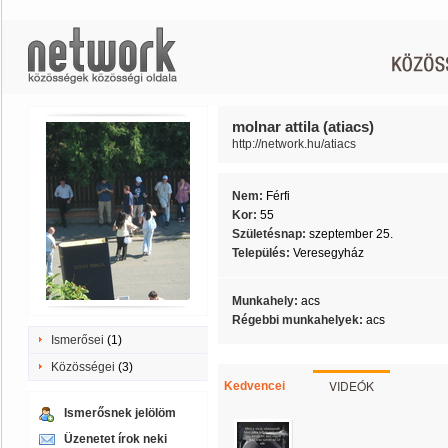
molnar attila (atiacs)
http://network.hu/atiacs
Nem:
Férfi
Kor:
55
Születésnap:
szeptember 25.
Település:
Veresegyház
Munkahely:
acs
Régebbi munkahelyek:
acs
Ismerősei
(1)
Közösségei
(3)
VIDEÓK
Kedvencei
Ismerősnek jelölöm
Üzenetet írok neki