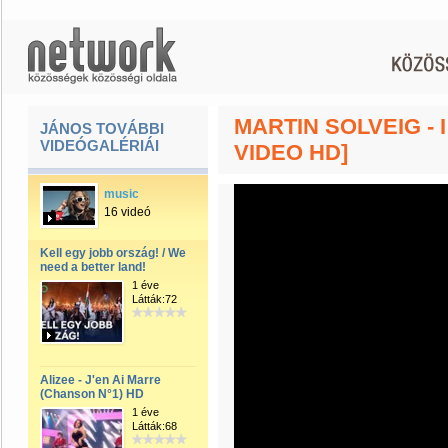
MARTIN SOLVEIG - 
JÁNOS TOVÁBBI
VIDEÓGALÉRIÁI
VIDEO HD]
music
16 videó
Kell egy jobb ország! / We
need a better land!
1 éve
Látták:72
Alizee - J'en Ai Marre
(Chanson N°1) HD
1 éve
Látták:68