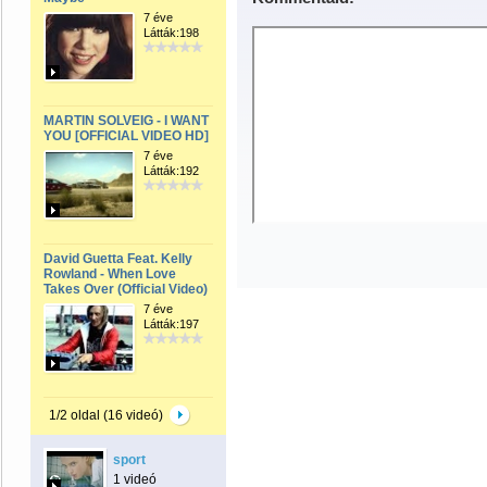
7 éve
Látták:198
MARTIN SOLVEIG - I WANT
YOU [OFFICIAL VIDEO HD]
7 éve
Látták:192
David Guetta Feat. Kelly
Rowland - When Love
Takes Over (Official Video)
7 éve
Látták:197
1/2 oldal (16 videó)
sport
1 videó