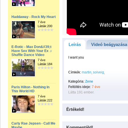
Haddaway - Rock My Heart
7 éve
Látták:200
Leírás
Videó beágyazása
E-Rotic - Max Don&#39;t
Have Sex With Your Ex ♫
Shuffle Dance Video
I want you
7 éve
Látták:184
Címkék:
martin
solveig
Kategória:
Zene
Feltöltés ideje:
7 éve
Paris Hilton - Nothing In
This World HD
Látta 191 ember.
7 éve
Látták:222
Értékeld!
Carly Rae Jepsen - Call Me
Kommentáld!
Maybe