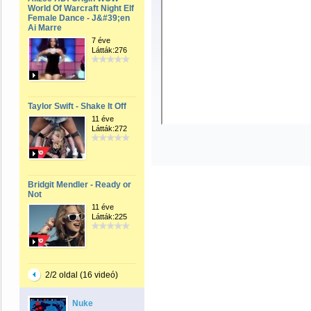
World Of Warcraft Night Elf
Female Dance - J&#39;en
Ai Marre
7 éve
Látták:276
Taylor Swift - Shake It Off
11 éve
Látták:272
Bridgit Mendler - Ready or
Not
11 éve
Látták:225
2/2 oldal (16 videó)
Nuke