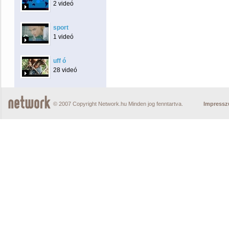
2 videó
sport
1 videó
uff ó
28 videó
© 2007 Copyright Network.hu Minden jog fenntartva.
Impress