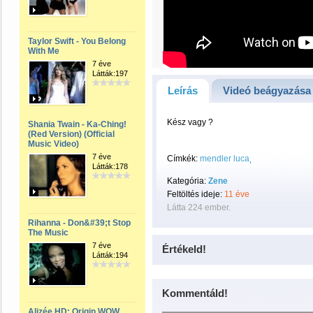
Taylor Swift - You Belong
With Me
7 éve
Látták:197
Leírás
Videó beágyazása
Kész vagy ?
Shania Twain - Ka-Ching!
(Red Version) (Official
Music Video)
7 éve
Címkék:
mendler luca
Látták:178
Kategória:
Zene
Feltöltés ideje:
11 éve
Látta 224 ember.
Rihanna - Don&#39;t Stop
The Music
7 éve
Értékeld!
Látták:194
Kommentáld!
Alizée HD: Origin WOW