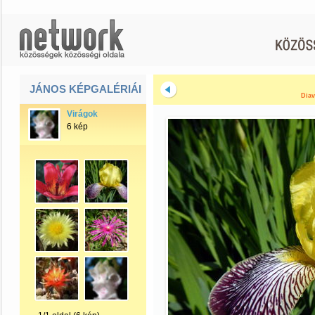
JÁNOS KÉPGALÉRIÁI
Diav
Virágok
6 kép