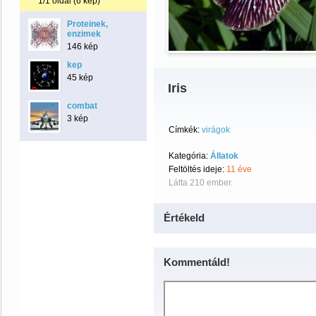
1/1 oldal (6 kép)
Proteinek,
enzimek
146 kép
kep
45 kép
Iris
combat
3 kép
Címkék:
virágok
Kategória:
Állatok
Feltöltés ideje:
11 éve
Látta 210 ember.
Értékeld
Kommentáld!