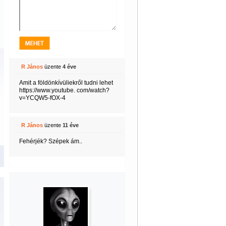
R János
üzente
4 éve
Amit a földönkívüliekről tudni lehet
https://www.youtube. com/watch?
v=YCQW5-fOX-4
R János
üzente
11 éve
Fehérjék? Szépek ám..