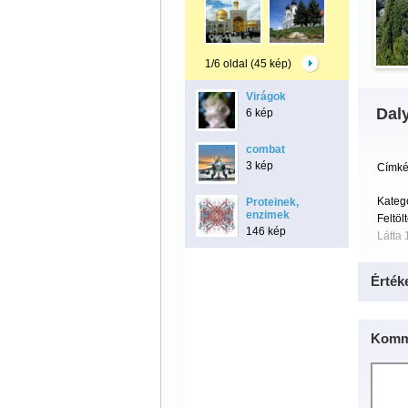
1/6 oldal (45 kép)
Virágok
Dal
6 kép
combat
3 kép
Címké
Kateg
Proteinek,
enzimek
Feltöl
146 kép
Látta 
Érték
Komm