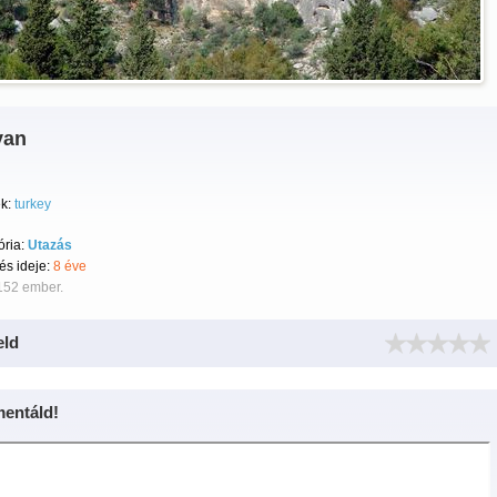
yan
k:
turkey
ória:
Utazás
tés ideje:
8 éve
152 ember.
eld
entáld!