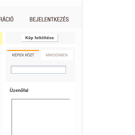
Kép feltöltése
KÉPEK KÖZT
MINDENBEN
Üzenőfal