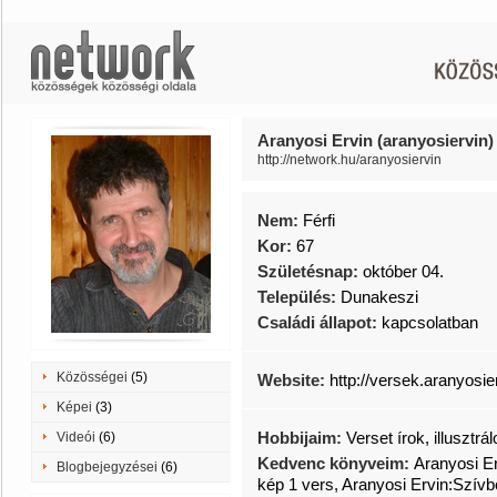
Aranyosi Ervin (aranyosiervin)
http://network.hu/aranyosiervin
Nem:
Férfi
Kor:
67
Születésnap:
október 04.
Település:
Dunakeszi
Családi állapot:
kapcsolatban
Közösségei
(5)
Website:
http://versek.aranyosi
Képei
(3)
Hobbijaim:
Verset írok, illusztr
Videói
(6)
Kedvenc könyveim:
Aranyosi Er
Blogbejegyzései
(6)
kép 1 vers, Aranyosi Ervin:Szívb