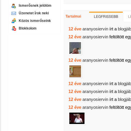
Ismerősnek jelölöm
Üzenetet írok neki
LEGFRISSEBB
L
Tartalmai
Közös ismerőseink
Blokkolom
12 éve
aranyosiervin
írt a
blogjá
12 éve
aranyosiervin
feltöltött eg
12 éve
aranyosiervin
feltöltött eg
12 éve
aranyosiervin
írt a
blogjá
12 éve
aranyosiervin
írt a
blogjá
12 éve
aranyosiervin
írt a
blogjá
12 éve
aranyosiervin
feltöltött eg