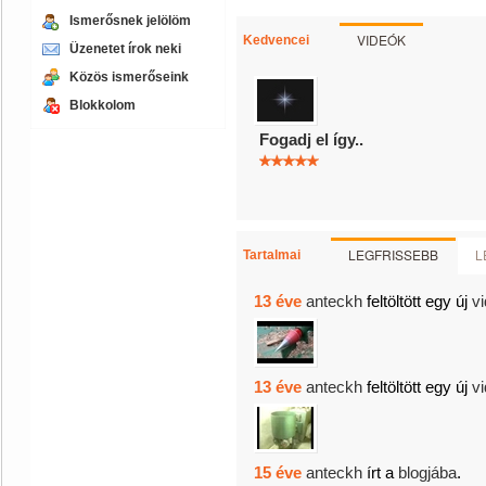
Ismerősnek jelölöm
VIDEÓK
Kedvencei
Üzenetet írok neki
Közös ismerőseink
Blokkolom
Fogadj el így..
LEGFRISSEBB
L
Tartalmai
13 éve
anteckh
feltöltött egy új
vi
13 éve
anteckh
feltöltött egy új
vi
15 éve
anteckh
írt a
blogjába
.