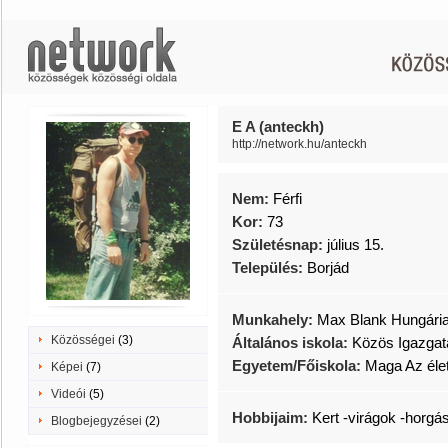
E A (anteckh)
http://network.hu/anteckh
Nem:
Férfi
Kor:
73
Születésnap:
július 15.
Település:
Borjád
Munkahely:
Max Blank Hungária
Közösségei
(3)
Általános iskola:
Közös Igazgat
Egyetem/Főiskola:
Maga Az élet
Képei
(7)
Videói
(5)
Hobbijaim:
Kert -virágok -horgá
Blogbejegyzései
(2)