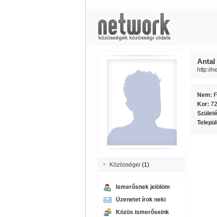
Antal
http://
Nem:
F
Kor:
7
Szület
Telepü
Közösségei
(1)
Ismerősnek jelölöm
Üzenetet írok neki
Közös ismerőseink