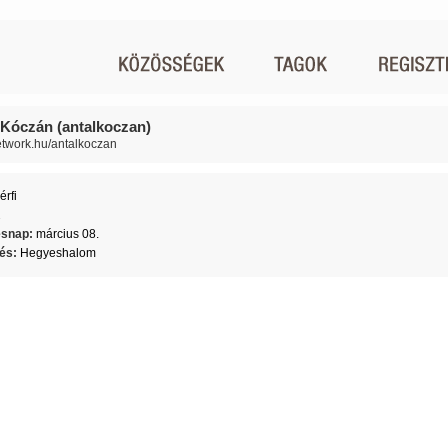
 Kóczán (antalkoczan)
network.hu/antalkoczan
érfi
2
ésnap:
március 08.
lés:
Hegyeshalom