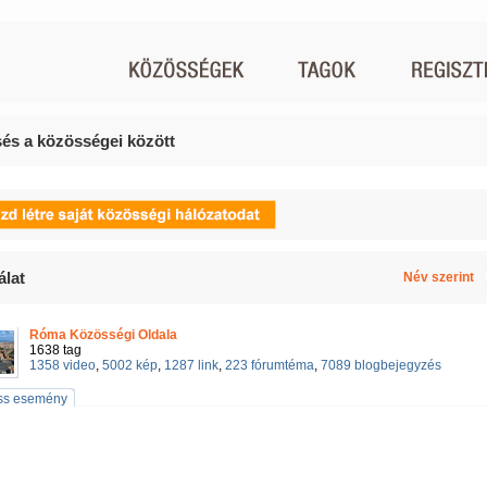
és a közösségei között
álat
Név szerint
Róma Közösségi Oldala
1638 tag
1358 video
,
5002 kép
,
1287 link
,
223 fórumtéma
,
7089 blogbejegyzés
iss esemény