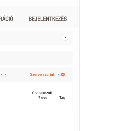
Szerep szerint
Csatlakozott :
7 éve
Tag