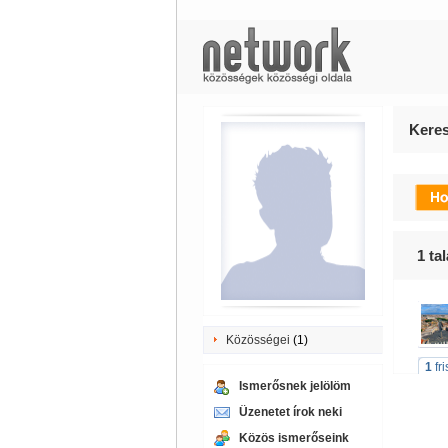
Keres
1
tal
Közösségei
(1)
1
fr
Ismerősnek jelölöm
Üzenetet írok neki
Közös ismerőseink