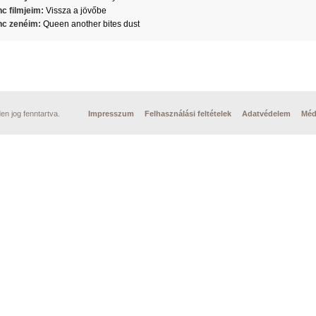
c filmjeim:
Vissza a jövőbe
c zenéim:
Queen another bites dust
n jog fenntartva.
Impresszum
Felhasználási feltételek
Adatvédelem
Méd