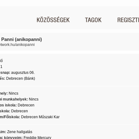
 Panni (anikopanni)
network.hu/anikopanni
Nő
21
ésnap:
augusztus 06.
lés:
Debrecen (Bánk)
ely:
Nincs
i munkahelyek:
Nincs
os iskola:
Debrecen
skola:
Debrecen
m/Főiskola:
Debrecen Műszaki Kar
aim:
Zene hallgatás
c könyveim:
Freddie Mercury