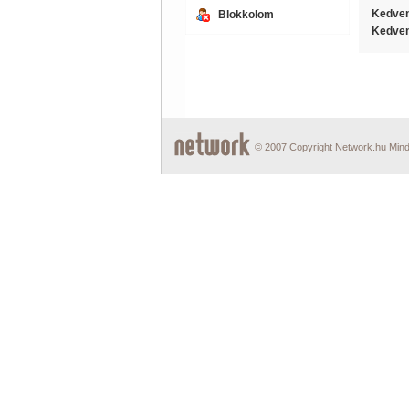
Kedven
Blokkolom
Kedven
© 2007 Copyright Network.hu Minde