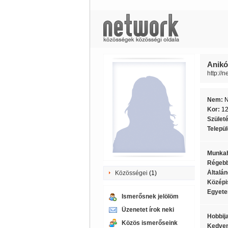
Anikó
http://
Nem:
Kor:
1
Szület
Telepü
Munkah
Régebb
Általán
Közösségei
(1)
Középi
Egyete
Ismerősnek jelölöm
Üzenetet írok neki
Hobbij
Közös ismerőseink
Kedven