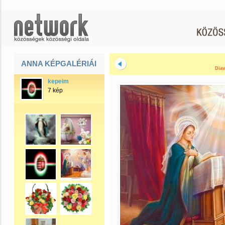
ANNA KÉPGALÉRIÁI
Diav
kepeim
7 kép