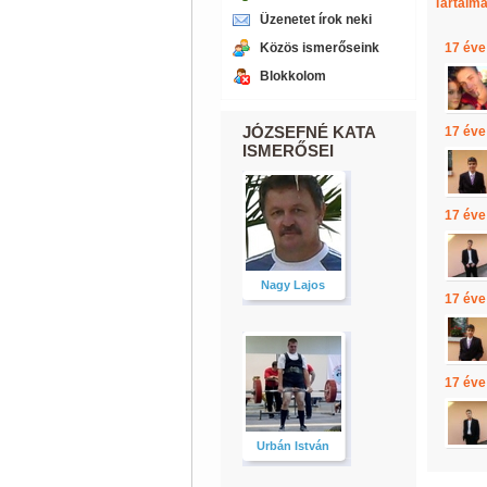
Tartalma
Üzenetet írok neki
Közös ismerőseink
17 éve
Blokkolom
JÓZSEFNÉ KATA
17 éve
ISMERŐSEI
17 éve
Nagy Lajos
17 éve
17 éve
Urbán István