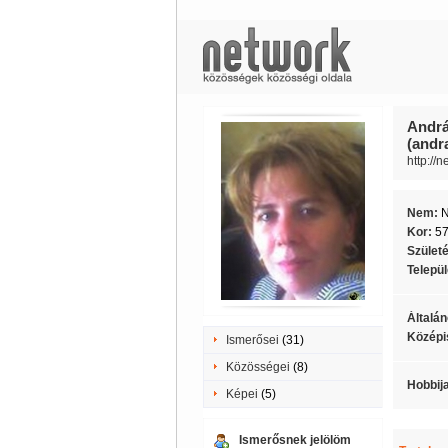
Andrá
(andr
http://
Nem:
Kor:
5
Szület
Telepü
Általán
Középi
Ismerősei
(31)
Közösségei
(8)
Hobbij
Képei
(5)
Ismerősnek jelölöm