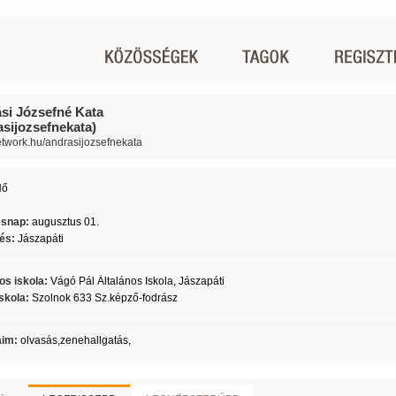
si Józsefné Kata
asijozsefnekata)
network.hu/andrasijozsefnekata
Nő
7
ésnap:
augusztus 01.
lés:
Jászapáti
os iskola:
Vágó Pál Általános Iskola, Jászapáti
skola:
Szolnok 633 Sz.képző-fodrász
aim:
olvasás,zenehallgatás,