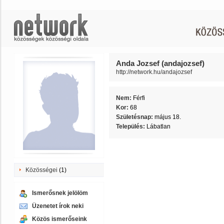
Anda Jozsef (andajozsef)
http://network.hu/andajozsef
Nem:
Férfi
Kor:
68
Születésnap:
május 18.
Település:
Lábatlan
Közösségei
(1)
Ismerősnek jelölöm
Üzenetet írok neki
Közös ismerőseink