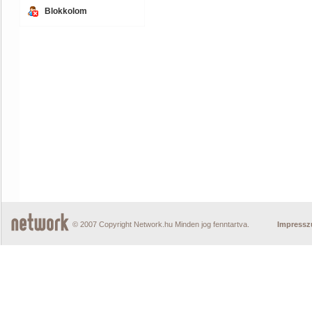
Blokkolom
© 2007 Copyright Network.hu Minden jog fenntartva.
Impress