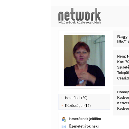
Nagy 
http://
Nem:
Kor:
7
Szület
Telepü
Családi
Hobbij
Kedven
Ismerősei
(20)
Kedven
Közösségei
(12)
Kedven
Ismerősnek jelölöm
Üzenetet írok neki