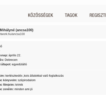
Mihályné (ancsa100)
network.hu/ancsa100
Nő
0
ésnap:
április 22.
lés:
Debrecen
 állapot:
egyedülálló
aim:
kertészkedés ,kois állatokkal való foglalkozás
c könyveim:
szépirodalom
c filmjeim:
krimik
c zenéim:
minden ami jó