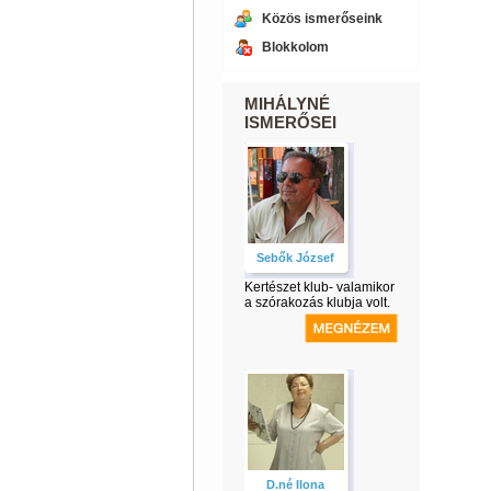
Közös ismerőseink
Blokkolom
MIHÁLYNÉ
ISMERŐSEI
Sebők József
Kertészet klub- valamikor
a szórakozás klubja volt.
D.né Ilona