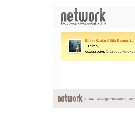
Balog Szőke Attila Romeo (a
68 éves,
Közösségei:
Országúti kerékpá
© 2007 Copyright Network.hu Minde