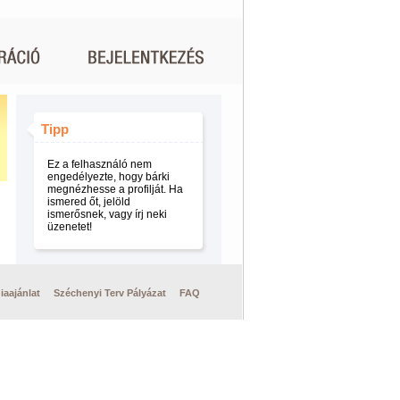
Tipp
Ez a felhasználó nem
engedélyezte, hogy bárki
megnézhesse a profilját. Ha
ismered őt, jelöld
ismerősnek, vagy írj neki
üzenetet!
iaajánlat
Széchenyi Terv Pályázat
FAQ