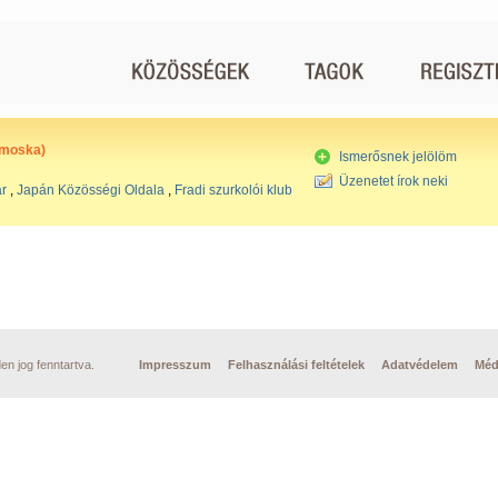
lmoska)
Ismerősnek jelölöm
Üzenetet írok neki
r
,
Japán Közösségi Oldala
,
Fradi szurkolói klub
n jog fenntartva.
Impresszum
Felhasználási feltételek
Adatvédelem
Méd