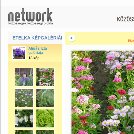
ETELKA KÉPGALÉRIÁI
Diav
Almási Eta
galériája
18 kép