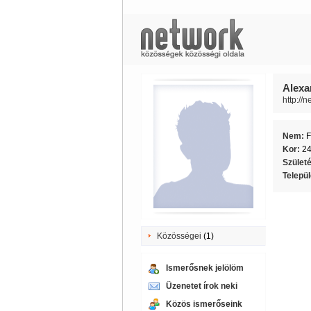
Alexa
http://
Nem:
F
Kor:
2
Szület
Telepü
Közösségei
(1)
Ismerősnek jelölöm
Üzenetet írok neki
Közös ismerőseink