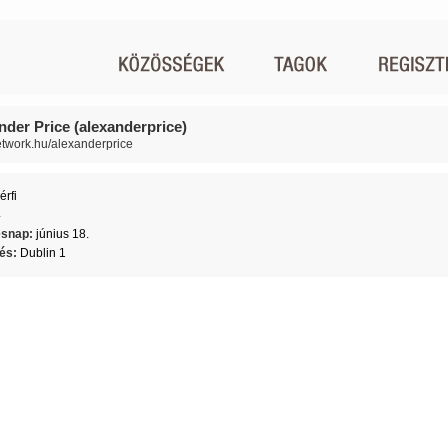
nder Price (alexanderprice)
network.hu/alexanderprice
érfi
4
ésnap:
június 18.
lés:
Dublin 1