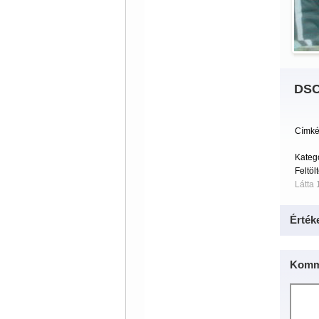
DSC
Címké
Kateg
Feltöl
Látta 
Érték
Komm