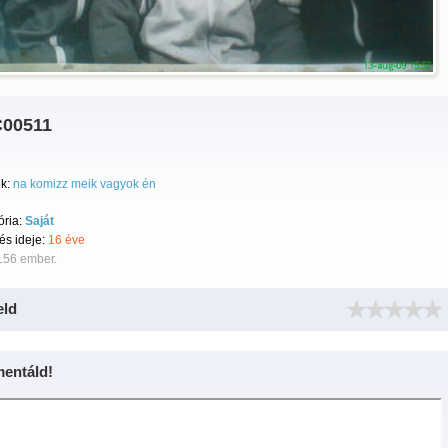
00511
k:
na komizz meik vagyok én
ória:
Saját
tés ideje:
16 éve
156 ember.
eld
entáld!