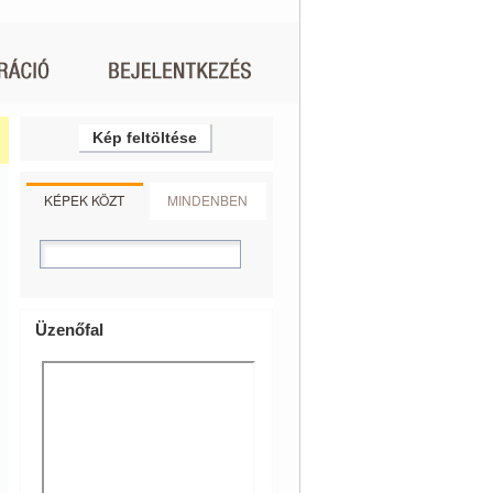
Kép feltöltése
KÉPEK KÖZT
MINDENBEN
Üzenőfal