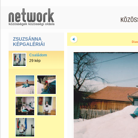
ZSUZSÁNNA
Diav
KÉPGALÉRIÁI
Családom
29 kép