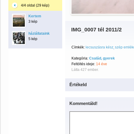
4/4 oldal (29 kép)
Kertem
3 kép
IMG_0007 tél 2011/2
háziállataink
5 kép
Címkék:
lecsuszásra kész
szép emlék
Kategória:
Család, gyerek
Feltöltés ideje:
14 éve
Látta 427 ember.
Értékeld
Kommentáld!