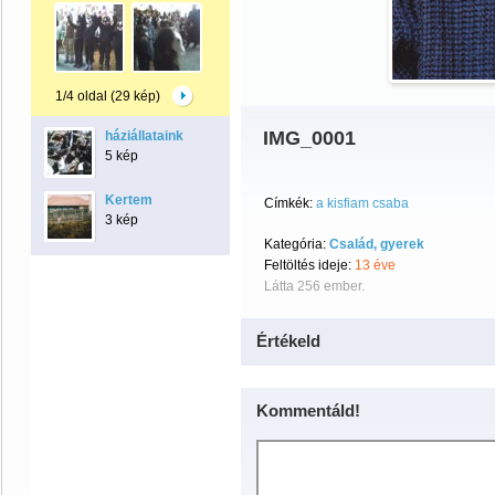
1/4 oldal (29 kép)
IMG_0001
háziállataink
5 kép
Kertem
Címkék:
a kisfiam csaba
3 kép
Kategória:
Család, gyerek
Feltöltés ideje:
13 éve
Látta 256 ember.
Értékeld
Kommentáld!