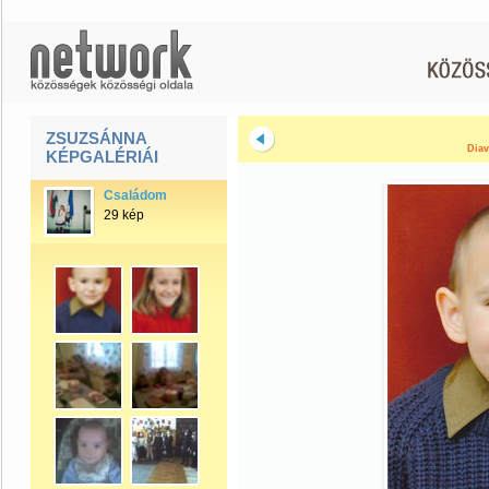
ZSUZSÁNNA
Diav
KÉPGALÉRIÁI
Családom
29 kép