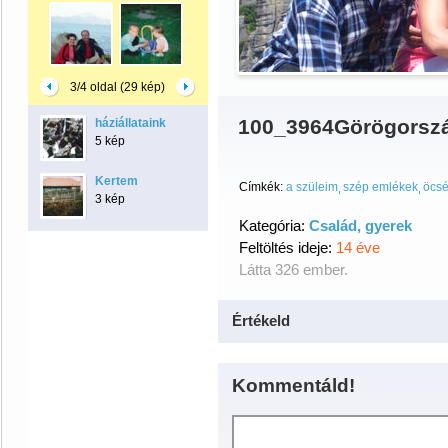
3/4 oldal (29 kép)
100_3964Görögorsz
háziállataink
5 kép
Kertem
Címkék:
a szüleim
szép emlékek
öcs
3 kép
Kategória:
Család, gyerek
Feltöltés ideje:
14 éve
Látta 326 ember.
Értékeld
Kommentáld!