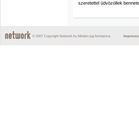
szeretettel üdvözöllek bennet
© 2007 Copyright Network.hu Minden jog fenntartva.
Impress