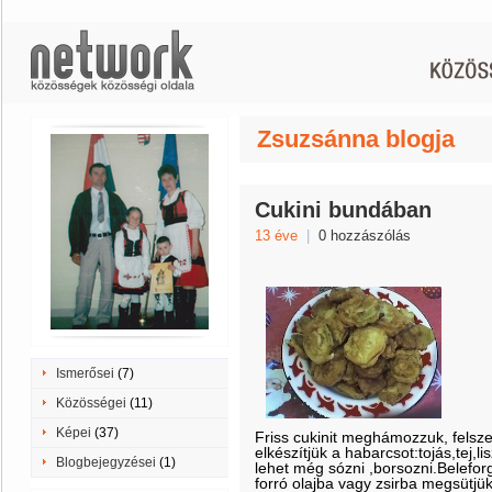
Zsuzsánna blogja
Cukini bundában
13 éve
|
0 hozzászólás
Ismerősei
(7)
Közösségei
(11)
Képei
(37)
Friss cukinit meghámozzuk, felsz
elkészítjük a habarcsot:tojás,tej,li
Blogbejegyzései
(1)
lehet még sózni ,borsozni.Belefor
forró olajba vagy zsirba megsütj