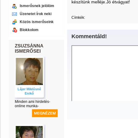
készítünk melléje.Jó étvágyat!
Ismerősnek jelölöm
Üzenetet írok neki
Címkék:
Közös ismerőseink
Blokkolom
Kommentáld!
ZSUZSÁNNA
ISMERŐSEI
Lájer Miklósné
Enikő
Minden ami hirdetés-
online munka-