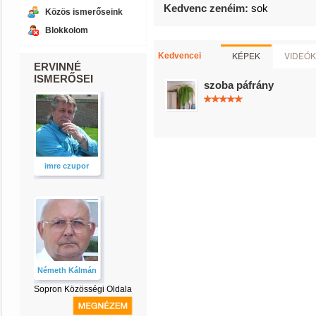
Kedvenc zenéim:
sok
Közös ismerőseink
Blokkolom
KÉPEK
VIDEÓK
Kedvencei
ERVINNÉ
ISMERŐSEI
szoba páfrány
imre czupor
Németh Kálmán
Sopron Közösségi Oldala