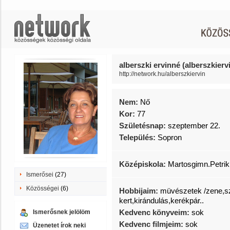
alberszki ervinné (alberszkierv
http://network.hu/alberszkiervin
Nem:
Nő
Kor:
77
Születésnap:
szeptember 22.
Település:
Sopron
Középiskola:
Martosgimn.Petrik
Ismerősei
(27)
Közösségei
(6)
Hobbijaim:
müvészetek /zene,sz
kert,kirándulás,kerékpár..
Kedvenc könyveim:
sok
Ismerősnek jelölöm
Kedvenc filmjeim:
sok
Üzenetet írok neki