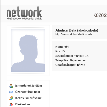
Aladics Béla (aladicsbela)
http://network.hu/aladicsbela
Nem:
Férfi
Kor:
77
Születésnap:
március 22.
Település:
Bajánsenye
Családi állapot:
házas
Ismerősnek jelölöm
Üzenetet írok neki
Közös ismerőseink
Blokkolom