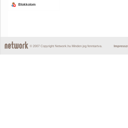
Blokkolom
© 2007 Copyright Network.hu Minden jog fenntartva.
Impress