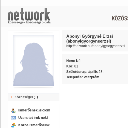
Abonyi Györgyné Erzsi
(abonyigyorgyneerzsi)
http://network.hu/abonyigyorgyneerzsi
Nem:
Nő
Kor:
81
Születésnap:
április 28.
Település:
Veszprém
Közösségei
(1)
Ismerősnek jelölöm
Üzenetet írok neki
Közös ismerőseink