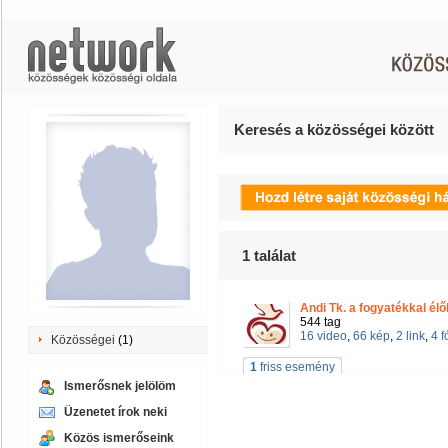
Keresés a közösségei között
1
találat
Andi Tk. a fogyatékkal élő
544 tag
16 video
,
66 kép
,
2 link
,
4 
Közösségei
(1)
1
friss esemény
Ismerősnek jelölöm
Üzenetet írok neki
Közös ismerőseink