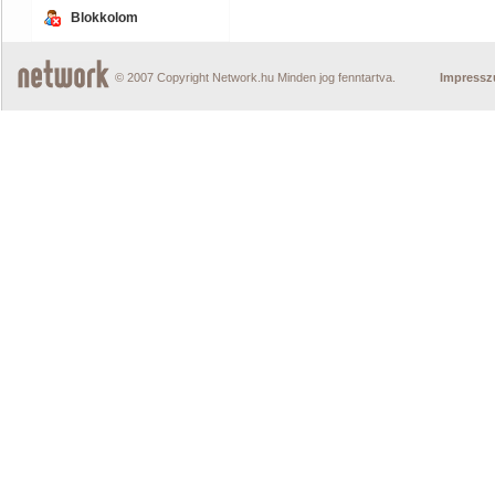
Blokkolom
© 2007 Copyright Network.hu Minden jog fenntartva.
Impress