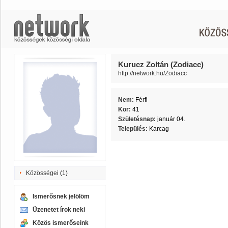
Kurucz Zoltán (Zodiacc)
http://network.hu/Zodiacc
Nem:
Férfi
Kor:
41
Születésnap:
január 04.
Település:
Karcag
Közösségei
(1)
Ismerősnek jelölöm
Üzenetet írok neki
Közös ismerőseink