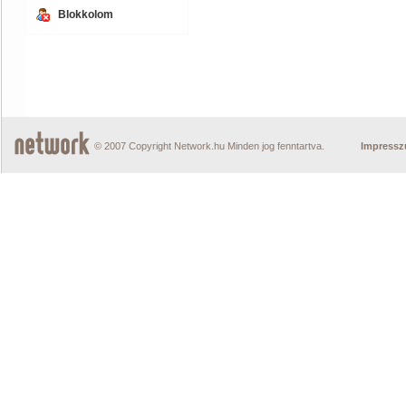
Blokkolom
© 2007 Copyright Network.hu Minden jog fenntartva.
Impress