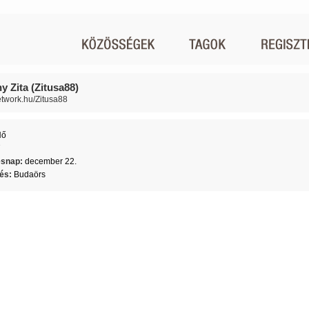
y Zita (Zitusa88)
network.hu/Zitusa88
Nő
7
ésnap:
december 22.
lés:
Budaörs