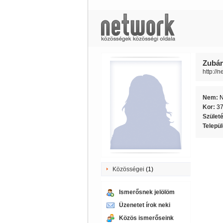
Zubán
http://
Nem:
Kor:
3
Szület
Telepü
Közösségei
(1)
Ismerősnek jelölöm
Üzenetet írok neki
Közös ismerőseink