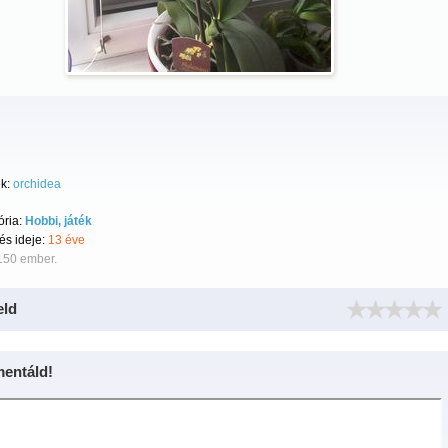
k:
orchidea
ória:
Hobbi, játék
tés ideje:
13 éve
150 ember.
eld
entáld!