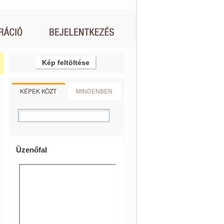
Kép feltöltése
KÉPEK KÖZT
MINDENBEN
Üzenőfal