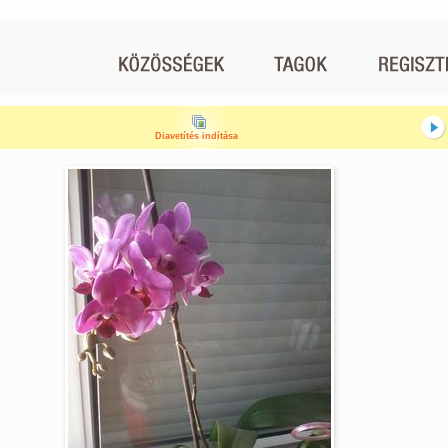
Diavetítés indítása