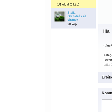
1/1 oldal (6 kép)
Stella
Orchideák és
virágok
20 kép
lila
Címké
Kateg
Feltöl
Látta 
Érték
Komm