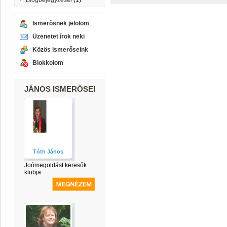
Blogbejegyzései
(1)
Ismerősnek jelölöm
Üzenetet írok neki
Közös ismerőseink
Blokkolom
JÁNOS ISMERŐSEI
Tóth János
Joómegoldást keresők
klubja