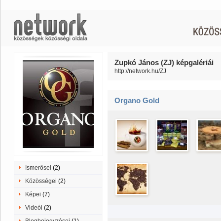
Zupkó János (ZJ) képgalériái
http://network.hu/ZJ
Organo Gold
Ismerősei
(2)
Közösségei
(2)
Képei
(7)
Videói
(2)